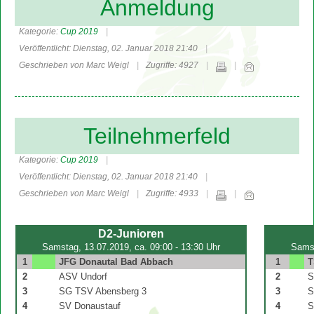
Anmeldung
Kategorie:
Cup 2019
Veröffentlicht: Dienstag, 02. Januar 2018 21:40
Geschrieben von Marc Weigl
Zugriffe: 4927
Teilnehmerfeld
Kategorie:
Cup 2019
Veröffentlicht: Dienstag, 02. Januar 2018 21:40
Geschrieben von Marc Weigl
Zugriffe: 4933
D2-Junioren
Samstag, 13.07.2019, ca. 09:00 - 13:30 Uhr
Samst
1
JFG Donautal Bad Abbach
1
T
2
ASV Undorf
2
S
3
SG TSV Abensberg 3
3
SG
4
SV Donaustauf
4
S