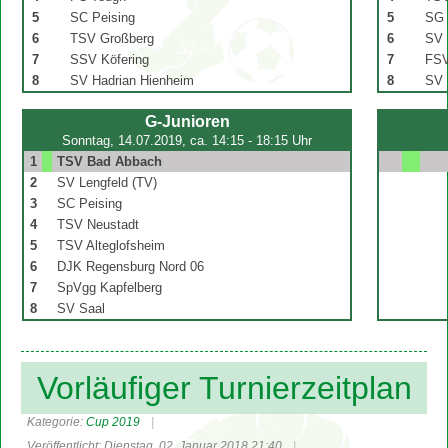
5
SC Peising
5
SG 
6
TSV Großberg
6
SV 
7
SSV Köfering
7
FSV
8
SV Hadrian Hienheim
8
SV 
G-Junioren
Sonntag, 14.07.2019, ca. 14:15 - 18:15 Uhr
1
TSV Bad Abbach
2
SV Lengfeld (TV)
3
SC Peising
4
TSV Neustadt
5
TSV Alteglofsheim
6
DJK Regensburg Nord 06
7
SpVgg Kapfelberg
8
SV Saal
Vorläufiger Turnierzeitplan
Kategorie:
Cup 2019
Veröffentlicht: Dienstag, 02. Januar 2018 21:40