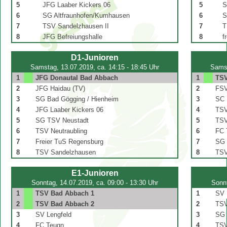
5
JFG Laaber Kickers 06
5
S
6
SG Altfraunhofen/Kumhausen
6
S
7
TSV Sandelzhausen II
7
T
8
JFG Befreiungshalle
8
fr
D1-Junioren
Samstag, 13.07.2019, ca. 14:15 - 18:45 Uhr
Samst
1
JFG Donautal Bad Abbach
1
TSV
2
JFG Haidau (TV)
2
FSV
3
SG Bad Gögging / Hienheim
3
SC 
4
JFG Laaber Kickers 06
4
TSV 
5
SG TSV Neustadt
5
TSV
6
TSV Neutraubling
6
FC 
7
Freier TuS Regensburg
7
SG 
8
TSV Sandelzhausen
8
TSV
E1-Junioren
Sonntag, 14.07.2019, ca. 09:00 - 13:30 Uhr
Sonnt
1
TSV Bad Abbach 1
1
SV 
2
TSV Bad Abbach 2
2
TSV
3
SV Lengfeld
3
SG 
4
FC Teugn
4
TSV 