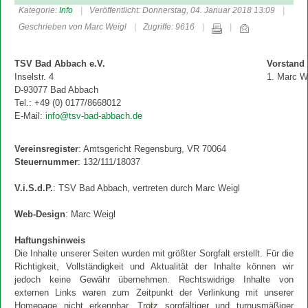
Kategorie:
Info
Veröffentlicht: Donnerstag, 04. Januar 2018 13:09
Geschrieben von Marc Weigl
Zugriffe: 9616
TSV Bad Abbach e.V.
Vorstand
Inselstr. 4
1. Marc W
D-93077 Bad Abbach
Tel.: +49 (0) 0177/8668012
E-Mail:
info@tsv-bad-abbach.de
Vereinsregister
: Amtsgericht Regensburg, VR 70064
Steuernummer
: 132/111/18037
V.i.S.d.P.
: TSV Bad Abbach, vertreten durch Marc Weigl
Web-Design
: Marc Weigl
Haftungshinweis
Die Inhalte unserer Seiten wurden mit größter Sorgfalt erstellt. Für die
Richtigkeit, Vollständigkeit und Aktualität der Inhalte können wir
jedoch keine Gewähr übernehmen. Rechtswidrige Inhalte von
externen Links waren zum Zeitpunkt der Verlinkung mit unserer
Homepage nicht erkennbar. Trotz sorgfältiger und turnusmäßiger