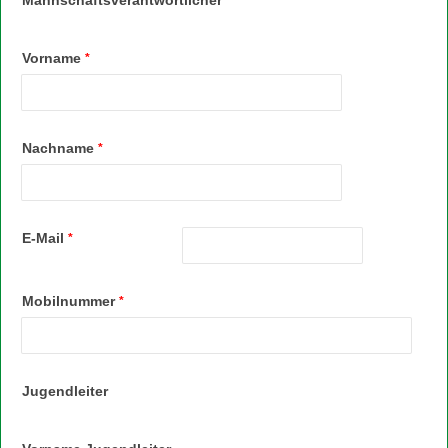
Mannschaftsverantwortlicher
Vorname
*
Nachname
*
E-Mail
*
Mobilnummer
*
Jugendleiter